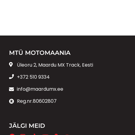
MTÜ MOTOMAANIA
Üleoru 2, Maardu MX Track, Eesti
+372 510 9334
info@maardumx.ee
Reg.nr.80602807
JÄLGI MEID