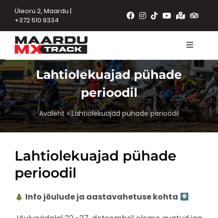
Skip
Üleoru 2, Maardu |
to
+372 510 9334
content
Toggle
Navigat
Avaleht
Lahtiolekuajad pühade
perioodil
Rajad
Tooted
Avaleht
»
Lahtiolekuajad pühade perioodil
Sündmused
Lahtiolekuajad pühade
Teated
perioodil
Kontakt
Info jõulude ja aastavahetuse kohta