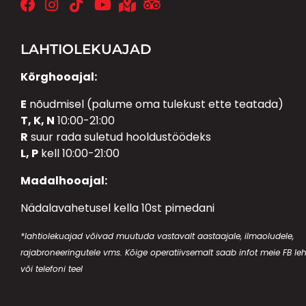
LAHTIOLEKUAJAD
Kõrghooajal:
E
nõudmisel (palume oma tulekust ette teatada)
T, K, N
10:00-21:00
R
suur rada suletud hooldustöödeks
L, P
kell 10:00-21:00
Madalhooajal:
Nädalavahetusel kella 10st pimedani
*lahtiolekuajad võivad muutuda vastavalt aastaajale, ilmaoludele,
rajabroneeringutele vms. Kõige operatiivsemalt saab infot meie FB leh
või telefoni teel