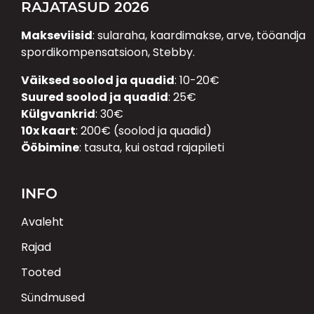
RAJATASUD 2026
Makseviisid
: sularaha, kaardimakse, arve, tööandja
spordikompensatsioon, Stebby.
Väiksed soolod ja quadid
: 10-20€
Suured soolod ja quadid
: 25€
Külgvankrid
: 30€
10x kaart
: 200€ (soolod ja quadid)
Ööbimine
: tasuta, kui ostad rajapileti
INFO
Avaleht
Rajad
Tooted
Sündmused