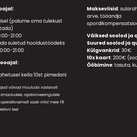
ajal:
Makseviisid
: sular
arve, tööandja
sel (palume oma tulekust
spordikompensatsioo
atada)
:00-21:00
Väiksed soolod ja
ada suletud hooldustöödeks
Suured soolod ja 
10:00-21:00
Külgvankrid
: 30€
10x kaart
: 200€ (soo
ooajal:
Ööbimine
: tasuta, k
hetusel kella 10st pimedani
uajad võivad muutuda vastavalt
 ilmaoludele, rajabroneeringutele
 operatiivsemalt saab infot meie FB
elefoni teel