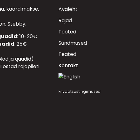
aha, kaardimakse,
Avaleht
Rajad
n, Stebby.
Tooted
 quadid
: 10-20€
Sündmused
quadid
: 25€
Teated
lod ja quadid)
Kontakt
ui ostad rajapileti
Privaatsustingimused