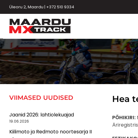
Skip
Üleoru 2, Maardu | +372 510 9334
to
content
Hea t
VIIMASED UUDISED
Jaanid 2026: lahtiolekuajad
PÕHIKIRI:
M
19.06.2026
Äriregistri
Kiilimoto ja Redmoto noortesarja II