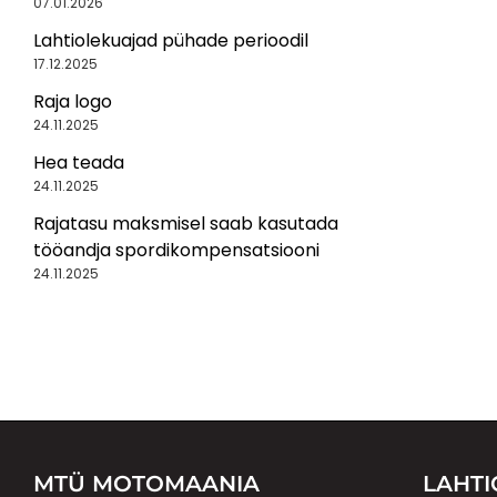
07.01.2026
Lahtiolekuajad pühade perioodil
17.12.2025
Raja logo
24.11.2025
Hea teada
24.11.2025
Rajatasu maksmisel saab kasutada
tööandja spordikompensatsiooni
24.11.2025
MTÜ MOTOMAANIA
LAHT