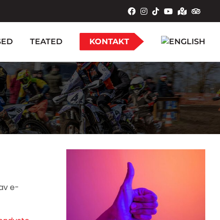
SED
TEATED
KONTAKT
av e-