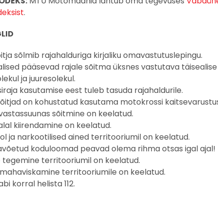
ODEKS:
MTÜ Motomaania lähtub oma tegevuses
Vabaüh
eksist
.
LID
õitja sõlmib rajahalduriga kirjaliku omavastutuslepingu.
lised pääsevad rajale sõitma üksnes vastutava täisealise
ekul ja juuresolekul.
iraja kasutamise eest tuleb tasuda rajahaldurile.
sõitjad on kohustatud kasutama motokrossi kaitsevarustus
 vastassuunas sõitmine on keelatud.
lal kiirendamine on keelatud.
ol ja narkootilised ained territooriumil on keelatud.
võetud koduloomad peavad olema rihma otsas igal ajal!
 tegemine territooriumil on keelatud.
 mahaviskamine territooriumile on keelatud.
i korral helista 112.