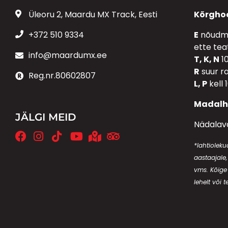
Üleoru 2, Maardu MX Track, Eesti
Kõrghoo
+372 510 9334
E
nõudmi
ette te
info@maardumx.ee
T, K, N
10
R
suur r
Reg.nr.80602807
L, P
kell 
Madalh
JÄLGI MEID
Nädalava
*lahtiolek
aastaajale,
vms. Kõige
lehelt või t