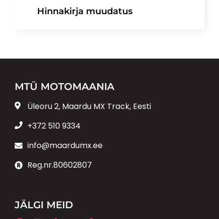
Hinnakirja muudatus
MTÜ MOTOMAANIA
Üleoru 2, Maardu MX Track, Eesti
+372 510 9334
info@maardumx.ee
Reg.nr.80602807
JÄLGI MEID