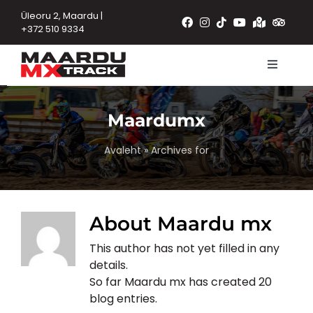
Skip
Üleoru 2, Maardu |
to
+372 510 9334
content
Toggle
Navigat
Avaleht
Maardumx
Rajad
Avaleht
»
Archives for
Tooted
Sündmused
About
Maardu mx
Teated
This author has not yet filled in any
Kontakt
details.
So far Maardu mx has created 20
blog entries.