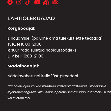
LAHTIOLEKUAJAD
Kõrghooajal:
E
nõudmisel (palume oma tulekust ette teatada)
T, K, N
10:00-21:00
R
suur rada suletud hooldustöödeks
L, P
kell 10:00-21:00
Madalhooajal:
Nädalavahetusel kella 10st pimedani
*lahtiolekuajad võivad muutuda vastavalt aastaajale, ilmaoludele,
rajabroneeringutele vms. Kõige operatiivsemalt saab infot meie FB leh
või telefoni teel