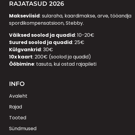
RAJATASUD 2026
Makseviisid
: sularaha, kaardimakse, arve, tööandja
spordikompensatsioon, Stebby.
Väiksed soolod ja quadid
: 10-20€
Suured soolod ja quadid
: 25€
Külgvankrid
: 30€
10x kaart
: 200€ (soolod ja quadid)
Ööbimine
: tasuta, kui ostad rajapileti
INFO
Avaleht
Rajad
Tooted
Sündmused