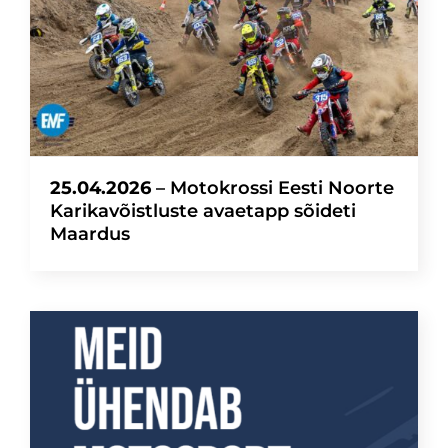
25.04.2026
– Motokrossi Eesti Noorte
Karikavõistluste avaetapp sõideti
Maardus