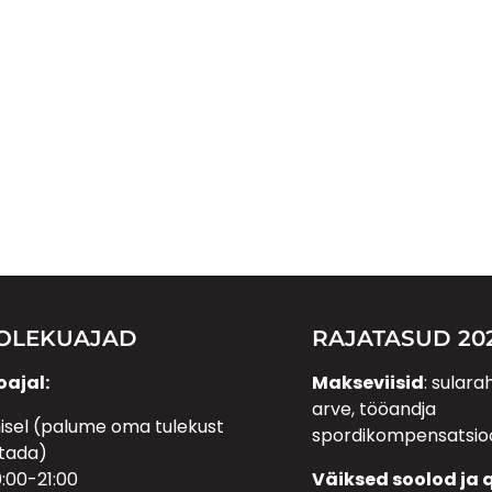
IOLEKUAJAD
RAJATASUD 20
ajal:
Makseviisid
: sular
arve, tööandja
sel (palume oma tulekust
spordikompensatsioo
atada)
:00-21:00
Väiksed soolod ja