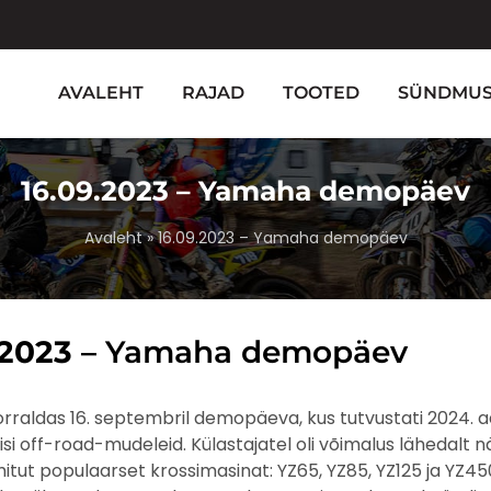
AVALEHT
RAJAD
TOOTED
SÜNDMU
16.09.2023
– Yamaha demopäev
Avaleht
»
16.09.2023 – Yamaha demopäev
.2023
– Yamaha demopäev
raldas 16. septembril demopäeva, kus tutvustati 2024. a
si off-road-mudeleid. Külastajatel oli võimalus lähedalt n
itut populaarset krossimasinat: YZ65, YZ85, YZ125 ja YZ450