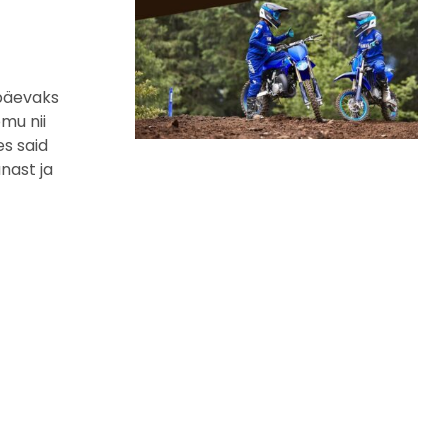
opäevaks
mu nii
es said
nast ja