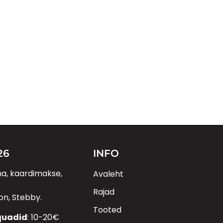
26
INFO
aha, kaardimakse,
Avaleht
Rajad
n, Stebby.
Tooted
 quadid
: 10-20€