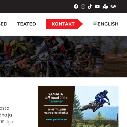
SED
TEATED
KONTAKT
asta
äha ja
F. Iga