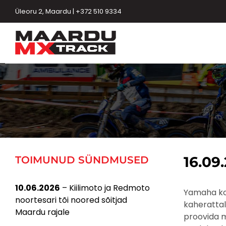
Skip
Üleoru 2, Maardu | +372 510 9334
to
content
16.09
TOIMUNUD SÜNDMUSED
10.06.2026
– Kiilimoto ja Redmoto
Yamaha kor
noortesari tõi noored sõitjad
kaherattali
Maardu rajale
proovida m