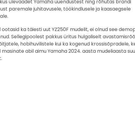
kus ülevaadet Yamaha uuendustest ning rõhutas brändi
t paremale juhitavusele, töökindlusele ja kaasaegsele
ale.
ud ootasid ka täiesti uut YZ250F mudelit, ei olnud see dem
nud. Sellegipoolest pakkus üritus hulgaliselt avastamisrõõ
itjatele, hobihuvilistele kui ka kogenud krossisõpradele, k
 masinate abil aimu Yamaha 2024. aasta mudeliaasta suu
.