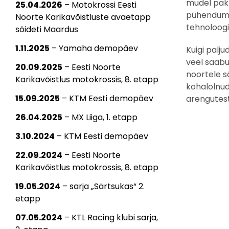
mudel pak
25.04.2026
– Motokrossi Eesti
pühendumus
Noorte Karikavõistluste avaetapp
tehnoloogi
sõideti Maardus
1.11.2025
– Yamaha demopäev
Kuigi palj
veel saabu
20.09.2025
– Eesti Noorte
noortele sõ
Karikavõistlus motokrossis, 8. etapp
kohalolnud
15.09.2025
– KTM Eesti demopäev
arengutest
26.04.2025
– MX Liiga, 1. etapp
3.10.2024
– KTM Eesti demopäev
22.09.2024
– Eesti Noorte
Karikavõistlus motokrossis, 8. etapp
19.05.2024
– sarja „Särtsukas“ 2.
etapp
07.05.2024
– KTL Racing klubi sarja,