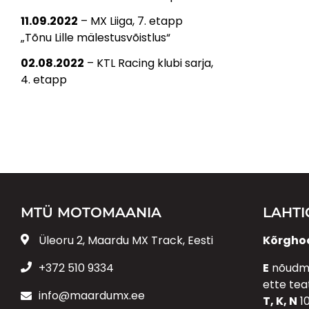
11.09.2022
– MX Liiga, 7. etapp
„Tõnu Lille mälestusvõistlus“
02.08.2022
– KTL Racing klubi sarja,
4. etapp
MTÜ MOTOMAANIA
LAHT
Üleoru 2, Maardu MX Track, Eesti
Kõrghoo
+372 510 9334
E
nõudmi
ette te
info@maardumx.ee
T, K, N
10